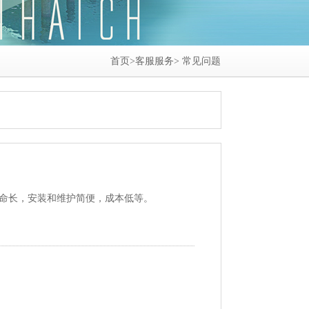
首页>客服服务>
常见问题
命长，安装和维护简便，成本低等。