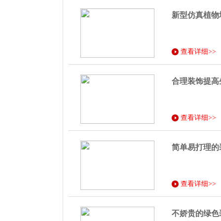
新型仿真植物
查看详细>>
合理装饰提高
查看详细>>
简单易打理的
查看详细>>
不娇贵的绿色