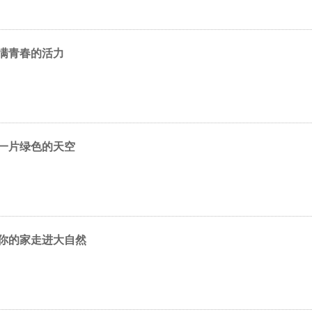
满青春的活力
一片绿色的天空
你的家走进大自然