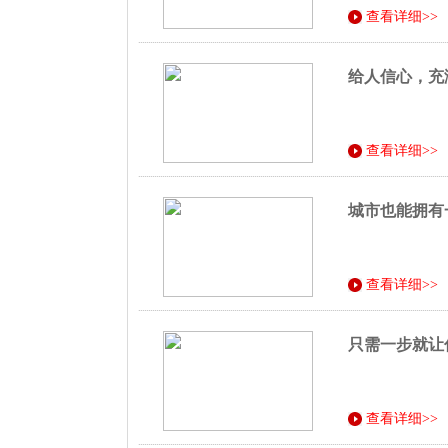
查看详细>>
给人信心，充
查看详细>>
城市也能拥有
查看详细>>
只需一步就让
查看详细>>